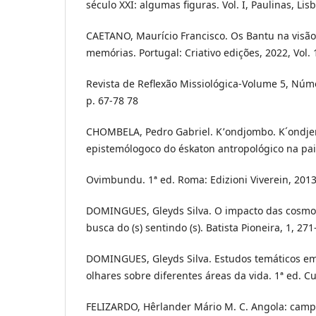
século XXI: algumas figuras. Vol. I, Paulinas, Lis
CAETANO, Maurício Francisco. Os Bantu na visã
memórias. Portugal: Criativo edições, 2022, Vol. 
Revista de Reflexão Missiológica-Volume 5, Núm
p. 67-78 78
CHOMBELA, Pedro Gabriel. K՚ondjombo. K´ondj
epistemólogoco do éskaton antropológico na pai
Ovimbundu. 1ª ed. Roma: Edizioni Viverein, 2013
DOMINGUES, Gleyds Silva. O impacto das cosmo
busca do (s) sentindo (s). Batista Pioneira, 1, 2
DOMINGUES, Gleyds Silva. Estudos temáticos em
olhares sobre diferentes áreas da vida. 1ª ed. Cu
FELIZARDO, Hêrlander Mário M. C. Angola: campo