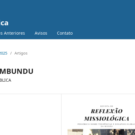
ica
s Anteriores
Avisos
Contato
 2025
/
Artigos
VIMBUNDU
BLICA