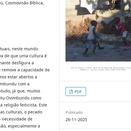
, Cosmovisão Bíblica,
 atuais, neste mundo
va de que uma cultura é
nante desfigura a
e remove a capacidade de
mos estar abertos a
vimbundu com a
tudo, já que, muitos
PDF
antu-Ovimbundu como
eligião feiticista. Este
as culturas, o pecado
Publicado
a necessidade de
26-11-2025
são, especialmente a