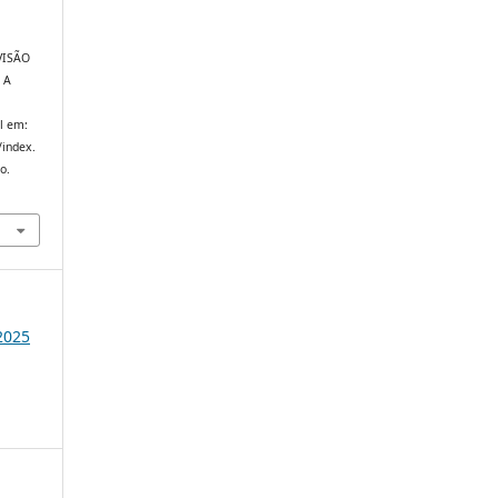
VISÃO
 A
el em:
/index.
o.
 2025