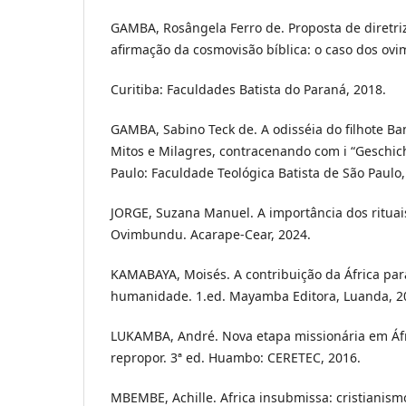
GAMBA, Rosângela Ferro de. Proposta de diretri
afirmação da cosmovisão bíblica: o caso dos o
Curitiba: Faculdades Batista do Paraná, 2018.
GAMBA, Sabino Teck de. A odisséia do filhote B
Mitos e Milagres, contracenando com i “Geschic
Paulo: Faculdade Teológica Batista de São Paulo,
JORGE, Suzana Manuel. A importância dos ritua
Ovimbundu. Acarape-Cear, 2024.
KAMABAYA, Moisés. A contribuição da África par
humanidade. 1.ed. Mayamba Editora, Luanda, 2
LUKAMBA, André. Nova etapa missionária em Áfr
repropor. 3ª ed. Huambo: CERETEC, 2016.
MBEMBE, Achille. Africa insubmissa: cristianism