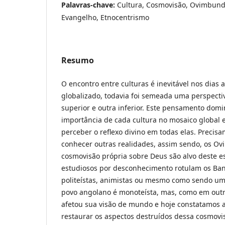
Palavras-chave:
Cultura, Cosmovisão, Ovimbundu
Evangelho, Etnocentrismo
Resumo
O encontro entre culturas é inevitável nos dias
globalizado, todavia foi semeada uma perspecti
superior e outra inferior. Este pensamento domi
importância de cada cultura no mosaico global 
perceber o reflexo divino em todas elas. Precisa
conhecer outras realidades, assim sendo, os O
cosmovisão própria sobre Deus são alvo deste es
estudiosos por desconhecimento rotulam os B
politeístas, animistas ou mesmo como sendo uma r
povo angolano é monoteísta, mas, como em outr
afetou sua visão de mundo e hoje constatamos 
restaurar os aspectos destruídos dessa cosmovi