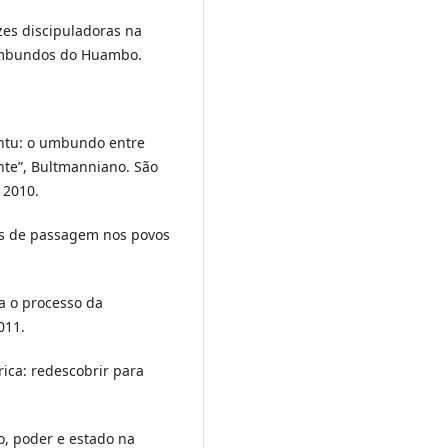
zes discipuladoras na
vimbundos do Huambo.
antu: o umbundo entre
hte”, Bultmanniano. São
 2010.
is de passagem nos povos
a o processo da
011.
ica: redescobrir para
o, poder e estado na