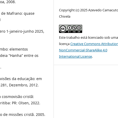
boa, 2008.
Copyright (c) 2025 Azevedo Camacut
o de Mafrano: quase
Chivela
1
ero 1-janeiro-junho 2025,
Este trabalho está licenciado sob um
licença
Creative Commons Attribution
embo: elementos
NonCommercial-ShareAlike 4.0
deia “Hanha” entre os
International License
.
.
visões da educação: em
71-281, Dezembro, 2012.
 cosmovisão cristã:
ritiba: PR: Olsen, 2022.
 de missões cristã. 2005.