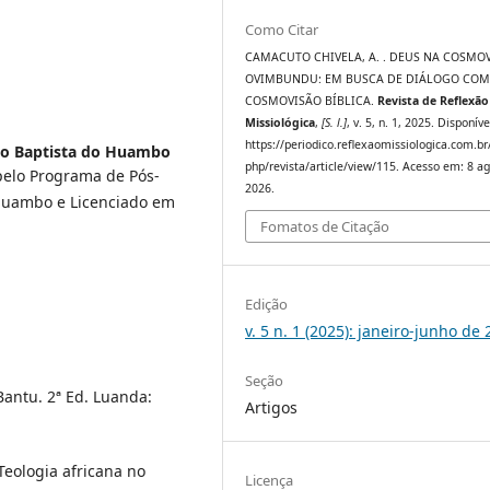
Como Citar
CAMACUTO CHIVELA, A. . DEUS NA COSMO
OVIMBUNDU: EM BUSCA DE DIÁLOGO COM
COSMOVISÃO BÍBLICA.
Revista de Reflexão
Missiológica
,
[S. l.]
, v. 5, n. 1, 2025. Disponív
https://periodico.reflexaomissiologica.com.br
co Baptista do Huambo
php/revista/article/view/115. Acesso em: 8 ag
pelo Programa de Pós-
2026.
 Huambo e Licenciado em
Fomatos de Citação
Edição
v. 5 n. 1 (2025): janeiro-junho de
Seção
Bantu. 2ª Ed. Luanda:
Artigos
Teologia africana no
Licença